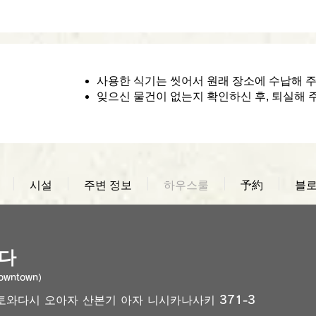
사용한 식기는 씻어서 원래 장소에 수납해 
잊으신 물건이 없는지 확인하신 후, 퇴실해 
시설
주변 정보
하우스룰
予約
블
다
Downtown）
 토와다시 오아자 산본기 아자 니시카나사키 371-3