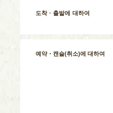
도착・출발에 대하여
예약・캔슬(취소)에 대하여