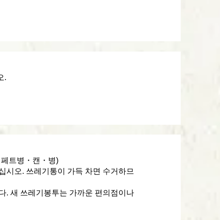
.
・페트병・캔・병)
십시오. 쓰레기통이 가득 차면 수거하므
다. 새 쓰레기봉투는 가까운 편의점이나