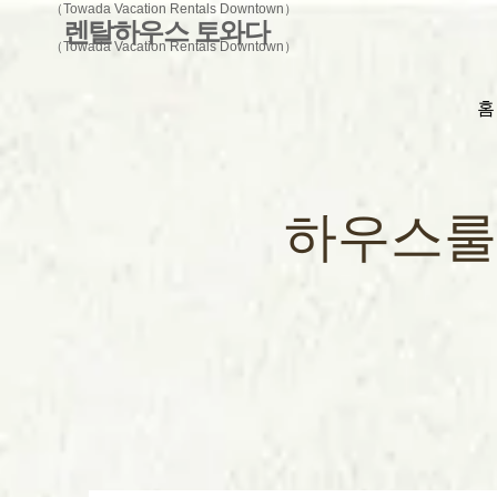
（Towada Vacation Rentals Downtown）
렌탈하우스 토와다
（Towada Vacation Rentals Downtown）
홈
하우스룰